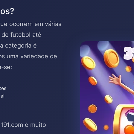
vos?
que ocorrem em várias
de futebol até
a categoria é
ios uma variedade de
m-se:
tes
al
3191.com é muito