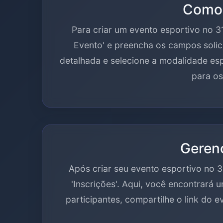
Como 
Para criar um evento esportivo no 3
Evento' e preencha os campos solici
detalhada e selecione a modalidade espo
para os
Gerenc
Após criar seu evento esportivo no 
'Inscrições'. Aqui, você encontrará 
participantes, compartilhe o link do 