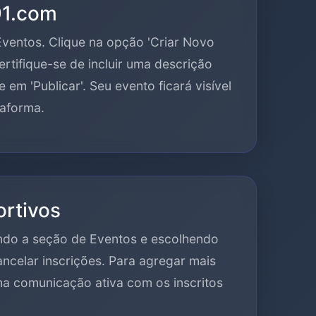
91.com
Eventos. Clique na opção 'Criar Novo
rtifique-se de incluir uma descrição
em 'Publicar'. Seu evento ficará visível
taforma.
ortivos
ando a seção de Eventos e escolhendo
ancelar inscrições. Para agregar mais
uma comunicação ativa com os inscritos