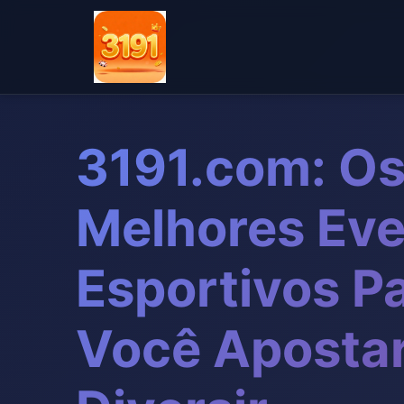
3191.com: O
Melhores Ev
Esportivos P
Você Apostar