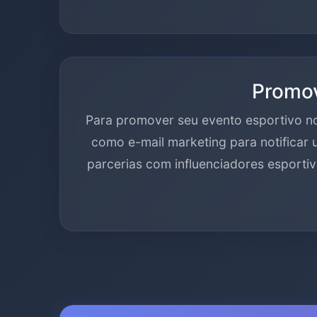
Promov
Para promover seu evento esportivo no 
como e-mail marketing para notificar 
parcerias com influenciadores esporti